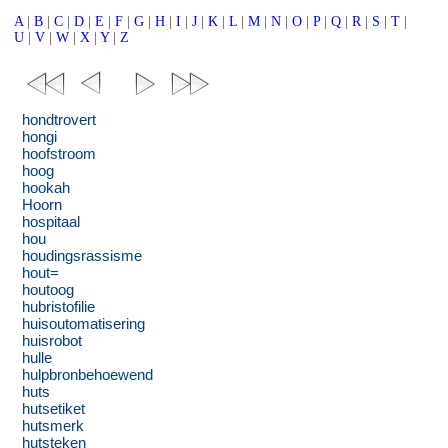
A
|
B
|
C
|
D
|
E
|
F
|
G
|
H
|
I
|
J
|
K
|
L
|
M
|
N
|
O
|
P
|
Q
|
R
|
S
|
T
|
U
|
V
|
W
|
X
|
Y
|
Z
hondtrovert
hongi
hoofstroom
hoog
hookah
Hoorn
hospitaal
hou
houdingsrassisme
hout=
houtoog
hubristofilie
huisoutomatisering
huisrobot
hulle
hulpbronbehoewend
huts
hutsetiket
hutsmerk
hutsteken