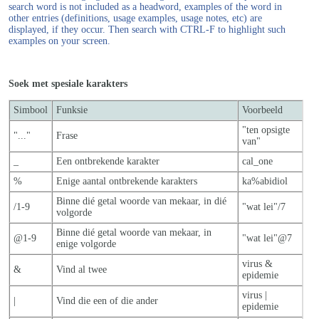
search word is not included as a headword, examples of the word in
other entries (definitions, usage examples, usage notes, etc) are
displayed, if they occur. Then search with CTRL-F to highlight such
examples on your screen.
Soek met spesiale karakters
Simbool
Funksie
Voorbeeld
"ten opsigte
"..."
Frase
van"
_
Een ontbrekende karakter
cal_one
%
Enige aantal ontbrekende karakters
ka%abidiol
Binne dié getal woorde van mekaar, in dié
/1-9
"wat lei"/7
volgorde
Binne dié getal woorde van mekaar, in
@1-9
"wat lei"@7
enige volgorde
virus &
&
Vind al twee
epidemie
virus |
|
Vind die een of die ander
epidemie