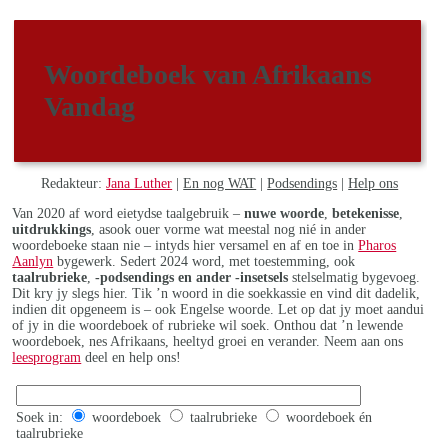
Woordeboek van Afrikaans
Vandag
Redakteur:
Jana Luther
|
En nog WAT
|
Podsendings
|
Help ons
Van 2020 af word eietydse taalgebruik –
nuwe woorde
,
betekenisse
,
uitdrukkings
, asook ouer vorme wat meestal nog nié in ander
woordeboeke staan nie – intyds hier versamel en af en toe in
Pharos
Aanlyn
bygewerk. Sedert 2024 word, met toestemming, ook
taalrubrieke
,
-podsendings en ander -insetsels
stelselmatig bygevoeg.
Dit kry jy slegs hier. Tik ’n woord in die soekkassie en vind dit dadelik,
indien dit opgeneem is – ook Engelse woorde. Let op dat jy moet aandui
of jy in die woordeboek of rubrieke wil soek. Onthou dat ’n lewende
woordeboek, nes Afrikaans, heeltyd groei en verander. Neem aan ons
leesprogram
deel en help ons!
Soek in:
woordeboek
taalrubrieke
woordeboek én
taalrubrieke