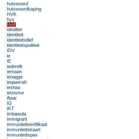
hutswoord
hutswoordkaping
HVK
hys
IAAF
idealiter
identiteit
identiteitsdief
identiteitspolitiek
IDV
ie
IE
iederelk
iemaan
ienagge
ieqaamah
ieshaa
ietsisme
iftaar
IG
IKT
imbawula
immigrant
immuniteitsertifikaat
immuniteitskaart
immuniteitspas