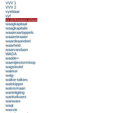
VVV 1
VVV 2
vyeblaar
vyf
wa aleikoemoes salaam
waagkapitaal
waagkapitalis
waaieraartappels
waaierbraaier
waardeaandeel
waarheid
waarvandaan
WADA
wadde=
waentjiestormloop
wagsleutel
wakker
walg-
walkie-talkies
walskipper
walvismaan
waninligting
wankelkoers
wanware
waqt
wassie