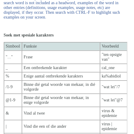
search word is not included as a headword, examples of the word in
other entries (definitions, usage examples, usage notes, etc) are
displayed, if they occur. Then search with CTRL-F to highlight such
examples on your screen.
Soek met spesiale karakters
Simbool
Funksie
Voorbeeld
"ten opsigte
"..."
Frase
van"
_
Een ontbrekende karakter
cal_one
%
Enige aantal ontbrekende karakters
ka%abidiol
Binne dié getal woorde van mekaar, in dié
/1-9
"wat lei"/7
volgorde
Binne dié getal woorde van mekaar, in
@1-9
"wat lei"@7
enige volgorde
virus &
&
Vind al twee
epidemie
virus |
|
Vind die een of die ander
epidemie