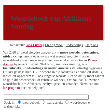
Woordeboek van Afrikaans
Vandag
Redakteur:
Jana Luther
|
En nog WAT
|
Podsendings
|
Help ons
Van 2020 af word eietydse taalgebruik –
nuwe woorde
,
betekenisse
,
uitdrukkings
, asook ouer vorme wat meestal nog nié in ander
woordeboeke staan nie – intyds hier versamel en af en toe in
Pharos
Aanlyn
bygewerk. Sedert 2024 word, met toestemming, ook
taalrubrieke
,
-podsendings en ander -insetsels
stelselmatig bygevoeg.
Dit kry jy slegs hier. Tik ’n woord in die soekkassie en vind dit dadelik,
indien dit opgeneem is – ook Engelse woorde. Let op dat jy moet aandui
of jy in die woordeboek of rubrieke wil soek. Onthou dat ’n lewende
woordeboek, nes Afrikaans, heeltyd groei en verander. Neem aan ons
leesprogram
deel en help ons!
Soek in:
woordeboek
taalrubrieke
woordeboek én
taalrubrieke