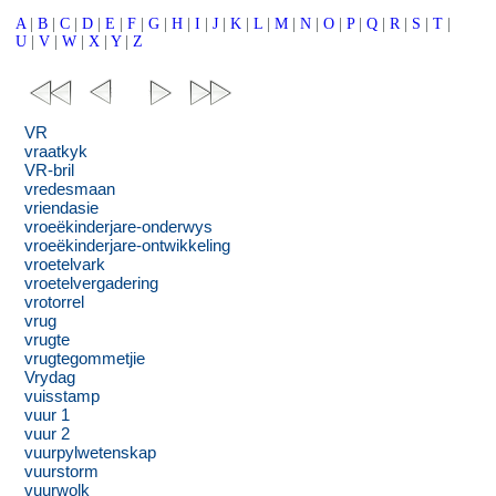
A
|
B
|
C
|
D
|
E
|
F
|
G
|
H
|
I
|
J
|
K
|
L
|
M
|
N
|
O
|
P
|
Q
|
R
|
S
|
T
|
U
|
V
|
W
|
X
|
Y
|
Z
VR
vraatkyk
VR-bril
vredesmaan
vriendasie
vroeëkinderjare-onderwys
vroeëkinderjare-ontwikkeling
vroetelvark
vroetelvergadering
vrotorrel
vrug
vrugte
vrugtegommetjie
Vrydag
vuisstamp
vuur 1
vuur 2
vuurpylwetenskap
vuurstorm
vuurwolk