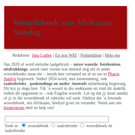
Woordeboek van Afrikaans
Vandag
Redakteur:
Jana Luther
|
En nog WAT
|
Podsendings
|
Help ons
Van 2020 af word eietydse taalgebruik –
nuwe woorde
,
betekenisse
,
uitdrukkings
, asook ouer vorme wat meestal nog nié in ander
woordeboeke staan nie – intyds hier versamel en af en toe in
Pharos
Aanlyn
bygewerk. Sedert 2024 word, met toestemming, ook
taalrubrieke
,
-podsendings en ander -insetsels
stelselmatig bygevoeg.
Dit kry jy slegs hier. Tik ’n woord in die soekkassie en vind dit dadelik,
indien dit opgeneem is – ook Engelse woorde. Let op dat jy moet aandui
of jy in die woordeboek of rubrieke wil soek. Onthou dat ’n lewende
woordeboek, nes Afrikaans, heeltyd groei en verander. Neem aan ons
leesprogram
deel en help ons!
Soek in:
woordeboek
taalrubrieke
woordeboek én
taalrubrieke