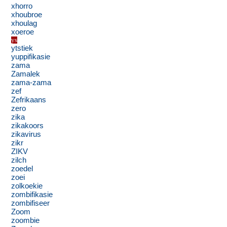
xhorro
xhoubroe
xhoulag
xoeroe
ys
ytstiek
yuppifikasie
zama
Zamalek
zama-zama
zef
Zefrikaans
zero
zika
zikakoors
zikavirus
zikr
ZIKV
zilch
zoedel
zoei
zolkoekie
zombifikasie
zombifiseer
Zoom
zoombie