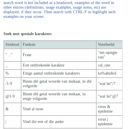
search word is not included as a headword, examples of the word in
other entries (definitions, usage examples, usage notes, etc) are
displayed, if they occur. Then search with CTRL-F to highlight such
examples on your screen.
Soek met spesiale karakters
Simbool
Funksie
Voorbeeld
"ten opsigte
"..."
Frase
van"
_
Een ontbrekende karakter
cal_one
%
Enige aantal ontbrekende karakters
ka%abidiol
Binne dié getal woorde van mekaar, in dié
/1-9
"wat lei"/7
volgorde
Binne dié getal woorde van mekaar, in
@1-9
"wat lei"@7
enige volgorde
virus &
&
Vind al twee
epidemie
virus |
|
Vind die een of die ander
epidemie