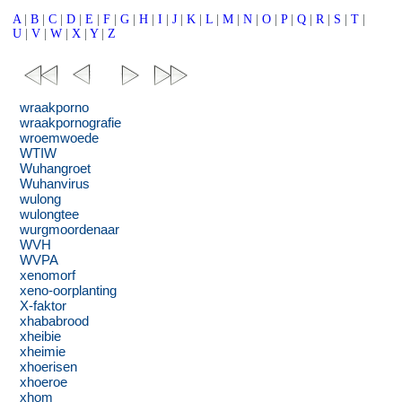
A
|
B
|
C
|
D
|
E
|
F
|
G
|
H
|
I
|
J
|
K
|
L
|
M
|
N
|
O
|
P
|
Q
|
R
|
S
|
T
|
U
|
V
|
W
|
X
|
Y
|
Z
wraakporno
wraakpornografie
wroemwoede
WTIW
Wuhangroet
Wuhanvirus
wulong
wulongtee
wurgmoordenaar
WVH
WVPA
xenomorf
xeno-oorplanting
X-faktor
xhababrood
xheibie
xheimie
xhoerisen
xhoeroe
xhom